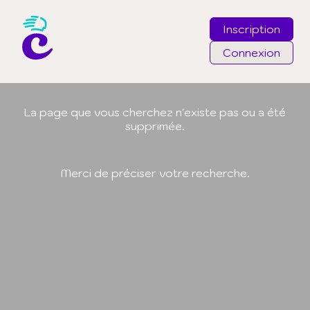
Inscription
Connexion
Email
La page que vous cherchez n'existe pas ou a été
supprimée.
Mot de passe
Merci de préciser votre recherche.
J'ai oublié mon mot de passe
Connexion