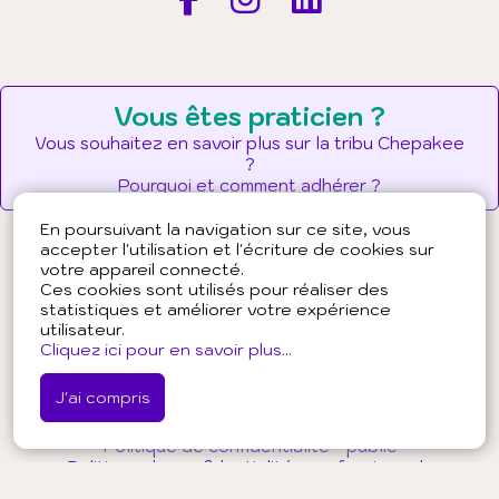
Vous êtes praticien ?
Vous souhaitez en savoir plus sur la tribu Chepakee
?
Pourquoi et comment adhérer ?
En poursuivant la navigation sur ce site, vous
accepter l'utilisation et l'écriture de cookies sur
votre appareil connecté.
Ces cookies sont utilisés pour réaliser des
À propos de Chepakee
statistiques et améliorer votre expérience
utilisateur.
Presse
Cliquez ici pour en savoir plus...
Partenaires
Conditions générales d'utilisation - public
J'ai compris
Conditions générales d'utilisation - professionnels
Conditions générales de ventes
Politique de confidentialité - public
Politique de confidentialité - professionnels
Mentions légales