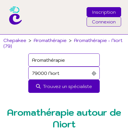
Inscription
Connexion
Email
Chepakee
>
Aromathérapie
>
Aromathérapie - Niort
(79)
Mot de passe
J'ai oublié mon mot de passe
Trouvez un spécialiste
Connexion
Aromathérapie autour de
Niort