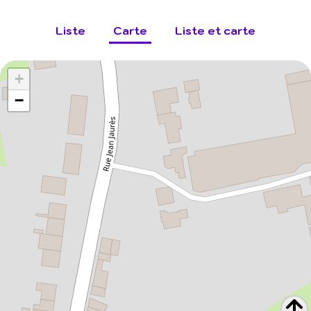
Liste
Carte
Liste et carte
+
−