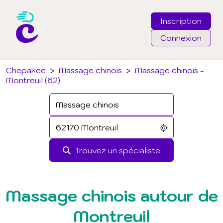
Inscription
Connexion
Email
Chepakee
>
Massage chinois
>
Massage chinois -
Montreuil (62)
Mot de passe
J'ai oublié mon mot de passe
Trouvez un spécialiste
Connexion
Massage chinois autour de
Montreuil