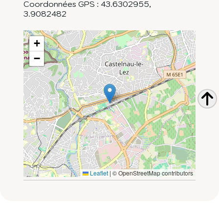
Coordonnées GPS :
43.6302955
,
3.9082482
+
−
Leaflet
|
© OpenStreetMap contributors