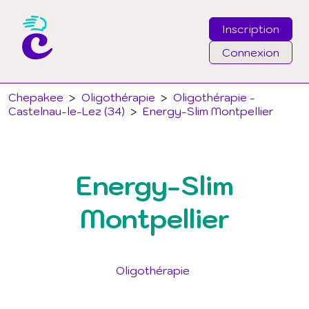
Inscription
Connexion
Email
Chepakee
>
Oligothérapie
>
Oligothérapie -
Castelnau-le-Lez (34)
>
Energy-Slim Montpellier
Mot de passe
Energy-Slim
J'ai oublié mon mot de passe
Montpellier
Connexion
Oligothérapie