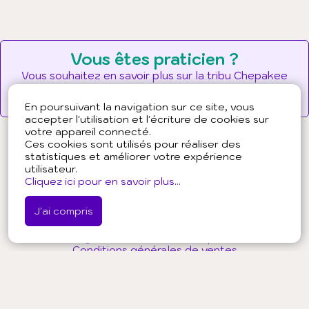
Vous êtes praticien ?
Vous souhaitez en savoir plus sur la tribu Chepakee
?
Pourquoi et comment adhérer ?
En poursuivant la navigation sur ce site, vous
accepter l'utilisation et l'écriture de cookies sur
votre appareil connecté.
Ces cookies sont utilisés pour réaliser des
statistiques et améliorer votre expérience
utilisateur.
À propos de Chepakee
Cliquez ici pour en savoir plus...
Presse
Partenaires
J'ai compris
Conditions générales d'utilisation - public
Conditions générales d'utilisation - professionnels
Conditions générales de ventes
Politique de confidentialité - public
Politique de confidentialité - professionnels
Mentions légales