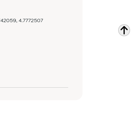
742059
,
4.7772507