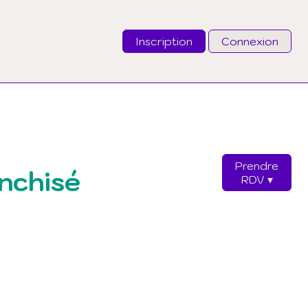
Inscription
Connexion
Email
Mot de passe
Prendre
anchisé
J'ai oublié mon mot de passe
RDV
Connexion