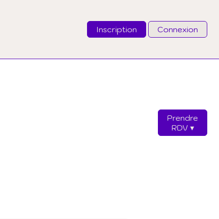
Inscription
Connexion
Email
Mot de passe
Prendre
J'ai oublié mon mot de passe
RDV
Connexion