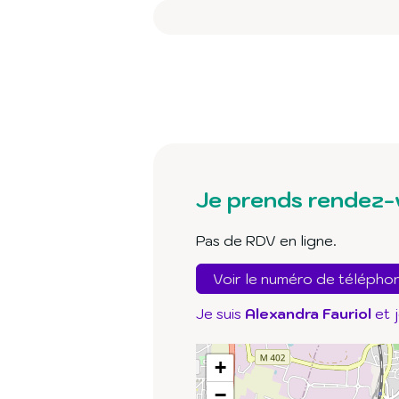
Je prends rendez-
Pas de RDV en ligne.
Voir le numéro de télépho
Je suis
Alexandra Fauriol
et 
+
−