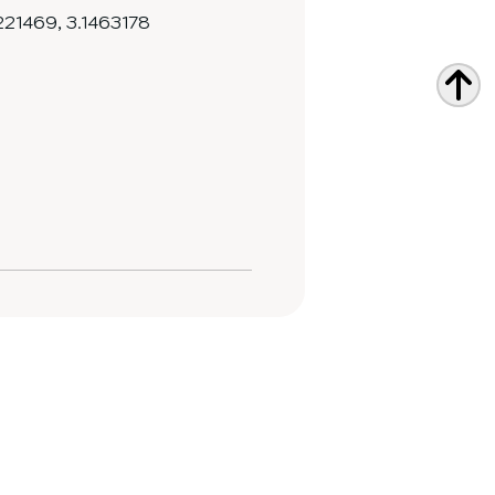
221469
,
3.1463178