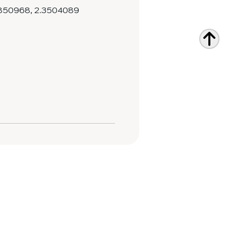
850968
,
2.3504089