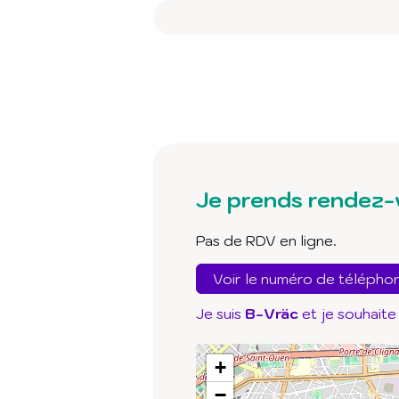
Je prends rendez-
Pas de RDV en ligne.
Voir le numéro de télépho
Je suis
B-Vräc
et je souhaite
+
−