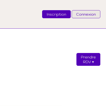
Inscription
Connexion
Email
Mot de passe
Prendre
J'ai oublié mon mot de passe
RDV
Connexion