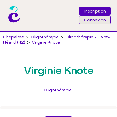
Inscription
Connexion
Email
Chepakee
>
Oligothérapie
>
Oligothérapie - Saint-
Héand (42)
>
Virginie Knote
Mot de passe
Virginie Knote
J'ai oublié mon mot de passe
Connexion
Oligothérapie