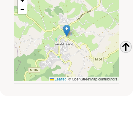
+
−
Leaflet
|
© OpenStreetMap contributors