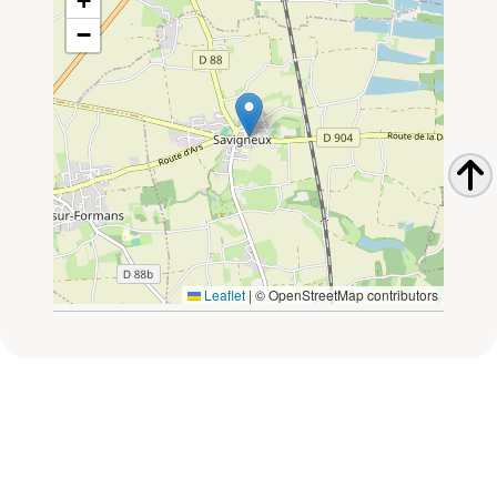
+
−
Leaflet
|
© OpenStreetMap contributors