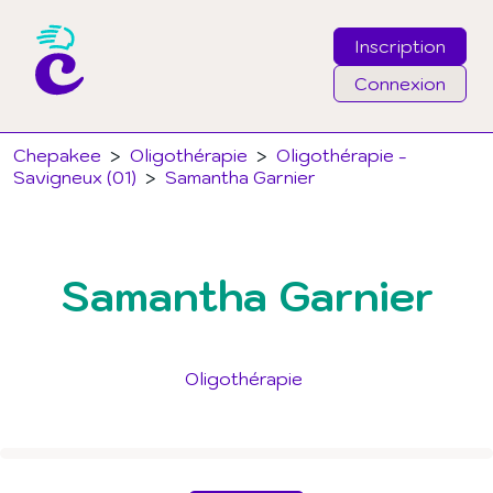
Inscription
Connexion
Email
Chepakee
>
Oligothérapie
>
Oligothérapie -
Savigneux (01)
>
Samantha Garnier
Mot de passe
Samantha Garnier
J'ai oublié mon mot de passe
Connexion
Oligothérapie