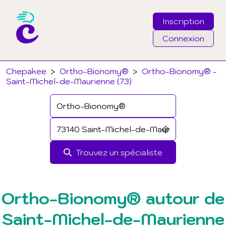
Inscription
Connexion
Email
Chepakee
>
Ortho-Bionomy®
>
Ortho-Bionomy® -
Saint-Michel-de-Maurienne (73)
Mot de passe
J'ai oublié mon mot de passe
Trouvez un spécialiste
Connexion
Ortho-Bionomy® autour de
Saint-Michel-de-Maurienne