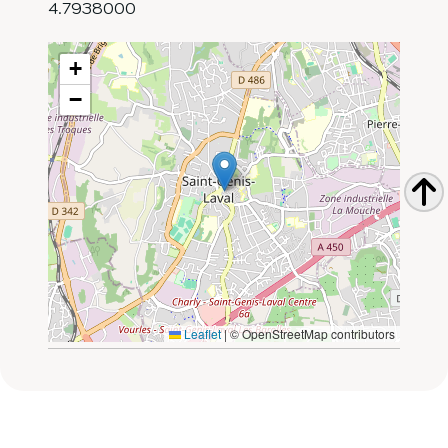
4.7938000
+
−
Leaflet
|
© OpenStreetMap contributors