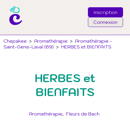
Inscription
Connexion
Email
Chepakee
>
Aromathérapie
>
Aromathérapie -
Saint-Genis-Laval (69)
>
HERBES et BIENFAITS
Mot de passe
HERBES et
J'ai oublié mon mot de passe
BIENFAITS
Connexion
Aromathérapie
Fleurs de Bach