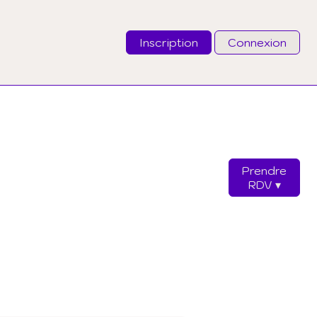
Inscription
Connexion
Email
Mot de passe
Prendre
J'ai oublié mon mot de passe
RDV
Connexion