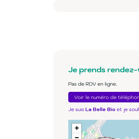
Je prends rendez-
Pas de RDV en ligne.
Voir le numéro de télépho
Je suis
La Belle Bio
et je sou
+
−