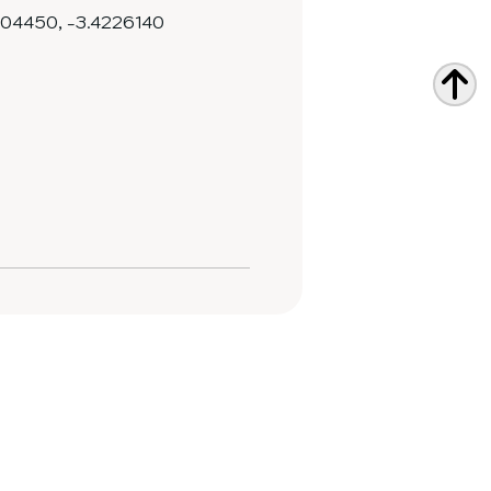
904450
,
-3.4226140