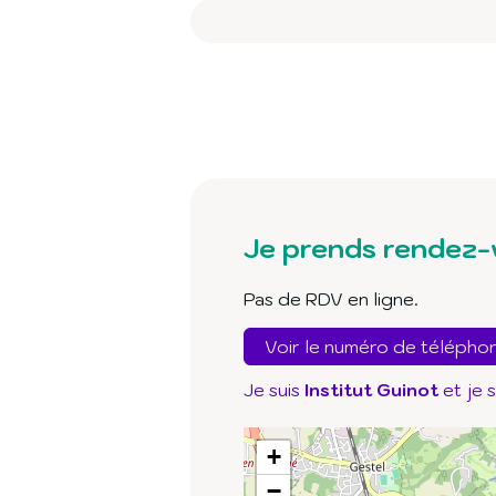
Je prends rendez-
Pas de RDV en ligne.
Voir le numéro de télépho
Je suis
Institut Guinot
et je 
+
−