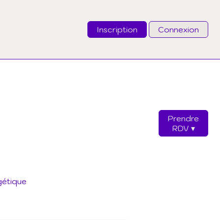
Inscription
Connexion
Email
Mot de passe
Prendre
J'ai oublié mon mot de passe
RDV
Connexion
gétique