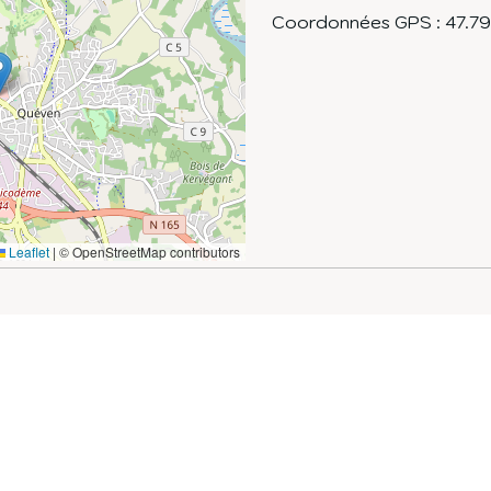
Coordonnées GPS :
47.7
Leaflet
|
© OpenStreetMap contributors