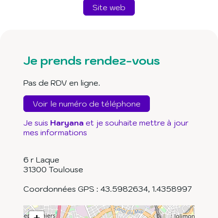
Site web
Je prends rendez-vous
Pas de RDV en ligne.
Voir le numéro de téléphone
Je suis
Haryana
et je souhaite mettre à jour
mes informations
6 r Laque
31300
Toulouse
Coordonnées GPS :
43.5982634
,
1.4358997