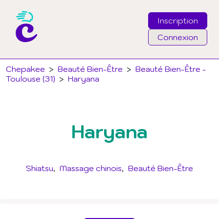
Inscription
Connexion
Email
Chepakee
>
Beauté Bien-Être
>
Beauté Bien-Être -
Toulouse (31)
>
Haryana
Mot de passe
Haryana
J'ai oublié mon mot de passe
Connexion
Shiatsu
Massage chinois
Beauté Bien-Être