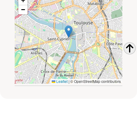
+
−
Leaflet
|
© OpenStreetMap contributors