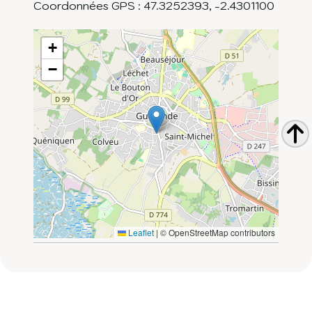
Coordonnées GPS :
47.3252393
,
-2.4301100
+
−
Leaflet
|
© OpenStreetMap contributors