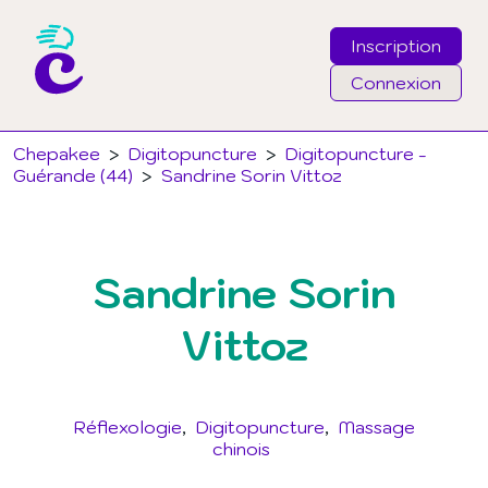
Inscription
Connexion
Email
Chepakee
>
Digitopuncture
>
Digitopuncture -
Guérande (44)
>
Sandrine Sorin Vittoz
Mot de passe
Sandrine Sorin
J'ai oublié mon mot de passe
Vittoz
Connexion
Réflexologie
Digitopuncture
Massage
chinois