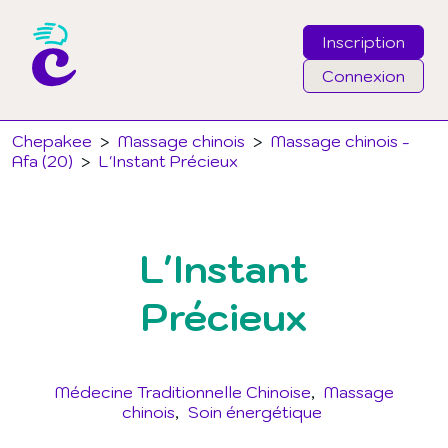
Inscription
Connexion
Email
Chepakee
>
Massage chinois
>
Massage chinois -
Afa (20)
>
L'Instant Précieux
Mot de passe
L'Instant
J'ai oublié mon mot de passe
Précieux
Connexion
Médecine Traditionnelle Chinoise
Massage
chinois
Soin énergétique