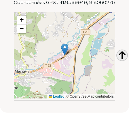
Coordonnées GPS :
41.9599949
,
8.8060276
+
−
Leaflet
|
© OpenStreetMap contributors