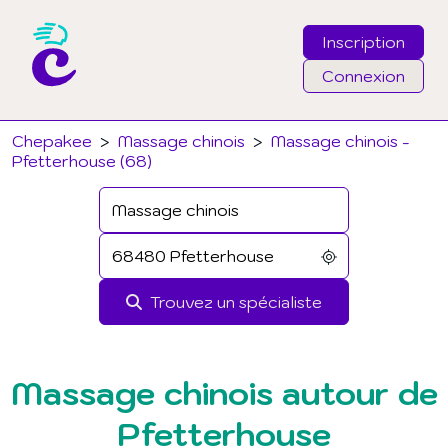
Inscription
Connexion
Email
Chepakee
>
Massage chinois
>
Massage chinois -
Pfetterhouse (68)
Mot de passe
J'ai oublié mon mot de passe
Trouvez un spécialiste
Connexion
Massage chinois autour de
Pfetterhouse