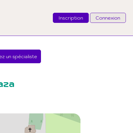
Inscription
Connexion
Email
z un spécialiste
Mot de passe
J'ai oublié mon mot de passe
aza
Connexion