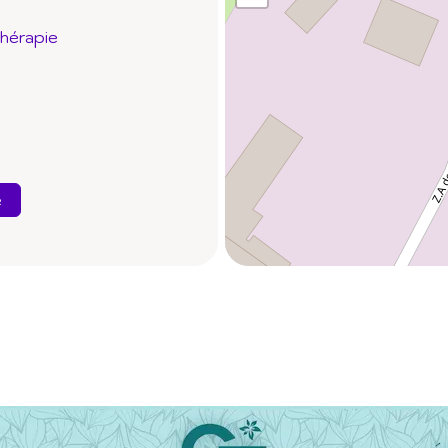
thérapie
e