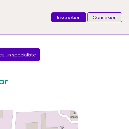
Inscription
Connexion
Email
z un spécialiste
Mot de passe
J'ai oublié mon mot de passe
or
Connexion