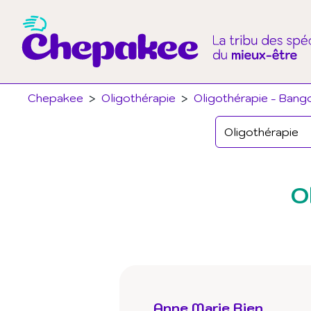
Chepakee
>
Oligothérapie
>
Oligothérapie - Bango
O
Anne Marie Bien