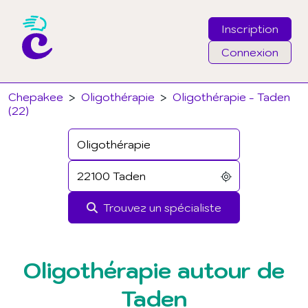
Inscription
Connexion
Email
Chepakee
>
Oligothérapie
>
Oligothérapie - Taden
(22)
Mot de passe
J'ai oublié mon mot de passe
Trouvez un spécialiste
Connexion
Oligothérapie autour de
Taden