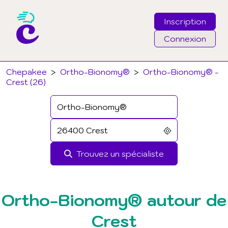
Inscription
Connexion
Email
Chepakee
>
Ortho-Bionomy®
>
Ortho-Bionomy® -
Crest (26)
Mot de passe
J'ai oublié mon mot de passe
Trouvez un spécialiste
Connexion
Ortho-Bionomy® autour de
Crest