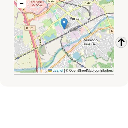
−
Leaflet
|
© OpenStreetMap contributors