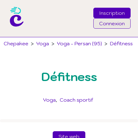
Inscription
Connexion
Email
Chepakee
>
Yoga
>
Yoga - Persan (95)
>
Défitness
Mot de passe
Défitness
J'ai oublié mon mot de passe
Connexion
Yoga
Coach sportif
Site web