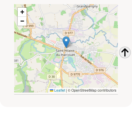
+
−
Leaflet
|
© OpenStreetMap contributors