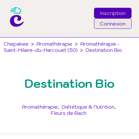
Inscription
Connexion
Email
Chepakee
>
Aromathérapie
>
Aromathérapie -
Saint-Hilaire-du-Harcouët (50)
>
Destination Bio
Mot de passe
Destination Bio
J'ai oublié mon mot de passe
Connexion
Aromathérapie
Diététique & Nutrition
Fleurs de Bach