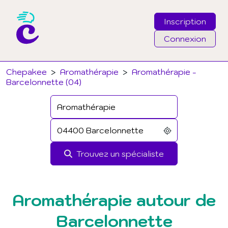
Inscription
Connexion
Email
Chepakee
>
Aromathérapie
>
Aromathérapie -
Barcelonnette (04)
Mot de passe
J'ai oublié mon mot de passe
Trouvez un spécialiste
Connexion
Aromathérapie autour de
Barcelonnette