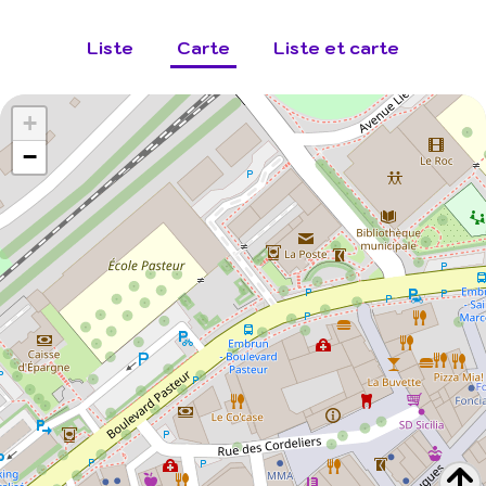
Liste
Carte
Liste et carte
+
−