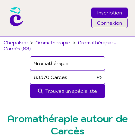
Inscription
Connexion
Email
Chepakee
>
Aromathérapie
>
Aromathérapie -
Carcès (83)
Mot de passe
J'ai oublié mon mot de passe
Trouvez un spécialiste
Connexion
Aromathérapie autour de
Carcès