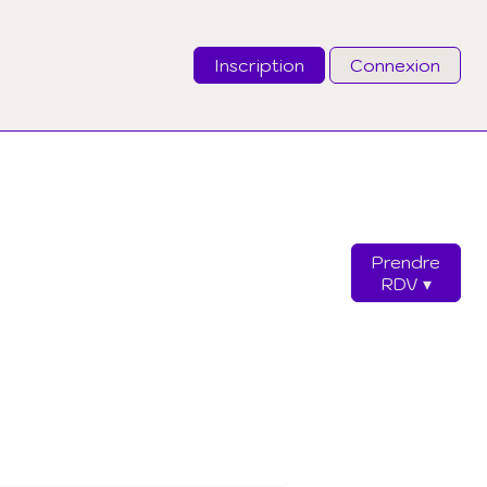
Inscription
Connexion
Email
Mot de passe
Prendre
J'ai oublié mon mot de passe
RDV
Connexion