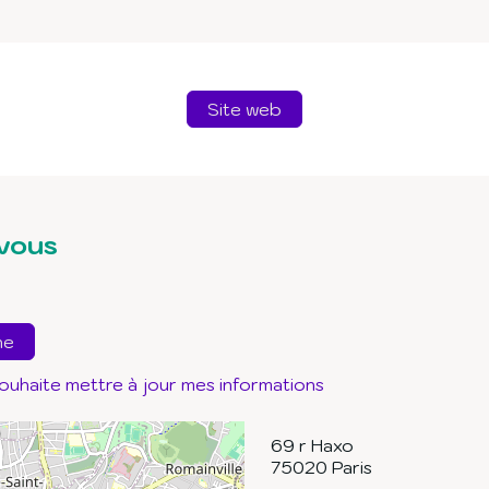
Site web
vous
ne
souhaite mettre à jour mes informations
69 r Haxo
75020
Paris