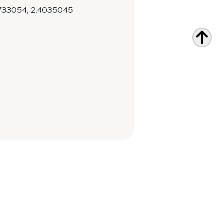
733054
,
2.4035045