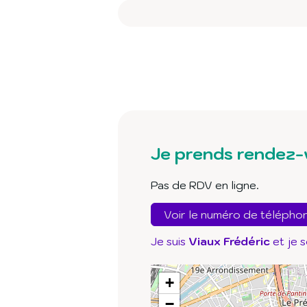
Je prends rendez-
Pas de RDV en ligne.
Voir le numéro de télépho
Je suis
Viaux Frédéric
et je 
+
−