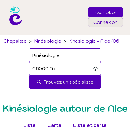
Inscription
Connexion
Email
Chepakee
>
Kinésiologie
>
Kinésiologie - Nice (06)
Mot de passe
J'ai oublié mon mot de passe
Trouvez un spécialiste
Connexion
Kinésiologie autour de Nice
Liste
Carte
Liste et carte