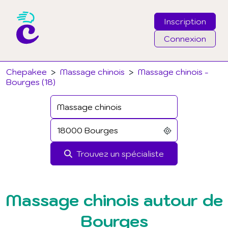
Inscription
Connexion
Email
Chepakee
>
Massage chinois
>
Massage chinois -
Bourges (18)
Mot de passe
J'ai oublié mon mot de passe
Trouvez un spécialiste
Connexion
Massage chinois autour de
Bourges