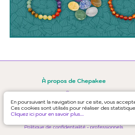
À propos de Chepakee
Presse
Partenaires
En poursuivant la navigation sur ce site, vous accepter
Conditions générales d'utilisation - public
Ces cookies sont utilisés pour réaliser des statistiqu
Conditions générales d'utilisation - professionnels
Cliquez ici pour en savoir plus...
Conditions générales de ventes
Politique de confidentialité - public
Politique de confidentialité - professionnels
Mentions légales