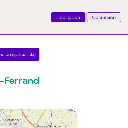
Inscription
Connexion
Email
z un spécialiste
Mot de passe
J'ai oublié mon mot de passe
-Ferrand
Connexion