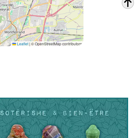
Leaflet
|
© OpenStreetMap contributors