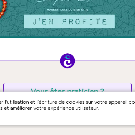
Vous êtes praticien ?
Vous souhaitez en savoir plus sur la tribu
 l'utilisation et l'écriture de cookies sur votre appareil c
Chepakee ?
es et améliorer votre expérience utilisateur.
Pourquoi et comment adhérer ?