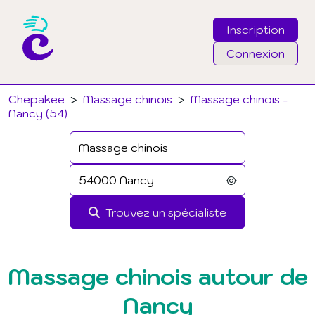
Inscription
Connexion
Email
Chepakee
>
Massage chinois
>
Massage chinois -
Nancy (54)
Mot de passe
J'ai oublié mon mot de passe
Trouvez un spécialiste
Connexion
Massage chinois autour de
Nancy