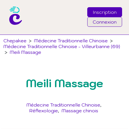
Inscription
Connexion
Email
Chepakee
>
Médecine Traditionnelle Chinoise
>
Médecine Traditionnelle Chinoise - Villeurbanne (69)
>
Meili Massage
Mot de passe
J'ai oublié mon mot de passe
Meili Massage
Connexion
Médecine Traditionnelle Chinoise
Réflexologie
Massage chinois