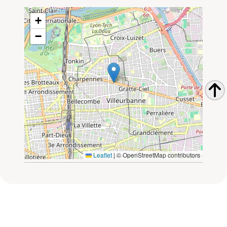
+
−
Leaflet
|
© OpenStreetMap contributors