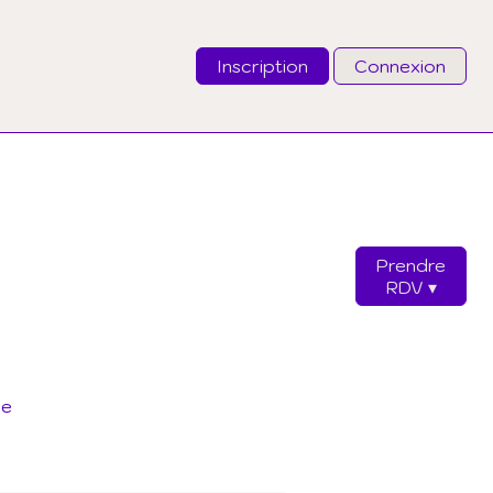
Inscription
Connexion
Email
Mot de passe
Prendre
J'ai oublié mon mot de passe
RDV
Connexion
ue