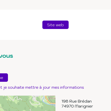
Site web
vous
ne
t je souhaite mettre à jour mes informations
198 Rue Brédan
74970
Marignier