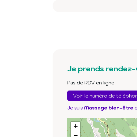
Je prends rendez-
Pas de RDV en ligne.
Voir le numéro de télépho
Je suis
Massage bien-être
e
+
−