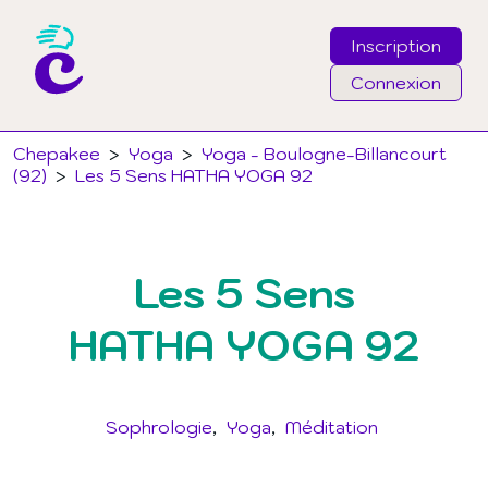
Inscription
Connexion
Email
Chepakee
>
Yoga
>
Yoga - Boulogne-Billancourt
(92)
>
Les 5 Sens HATHA YOGA 92
Mot de passe
Les 5 Sens
J'ai oublié mon mot de passe
HATHA YOGA 92
Connexion
Sophrologie
Yoga
Méditation