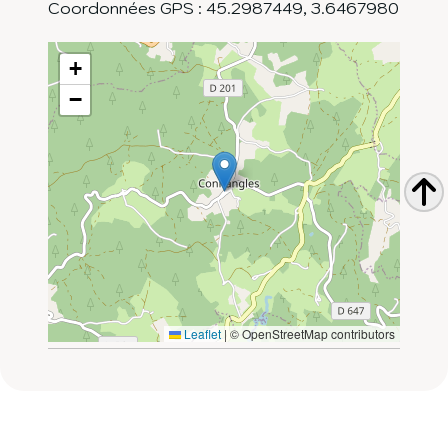
Coordonnées GPS :
45.2987449
,
3.6467980
+
−
Leaflet
|
© OpenStreetMap contributors