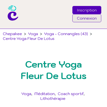
Inscription
Connexion
Email
Chepakee
>
Yoga
>
Yoga - Connangles (43)
>
Centre Yoga Fleur De Lotus
Mot de passe
Centre Yoga
J'ai oublié mon mot de passe
Fleur De Lotus
Connexion
Yoga
Méditation
Coach sportif
Lithothérapie