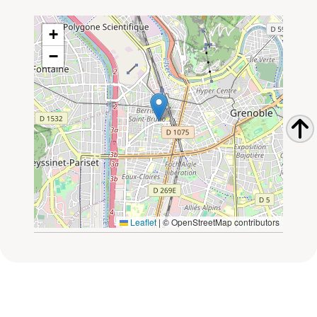
+
−
Leaflet
|
© OpenStreetMap contributors