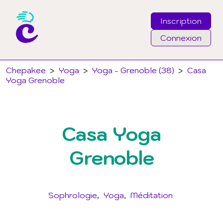
Inscription
Connexion
Email
Chepakee
>
Yoga
>
Yoga - Grenoble (38)
>
Casa
Yoga Grenoble
Mot de passe
Casa Yoga
J'ai oublié mon mot de passe
Grenoble
Connexion
Sophrologie
Yoga
Méditation