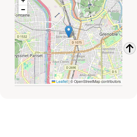
+
−
Leaflet
|
© OpenStreetMap contributors