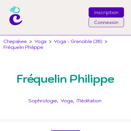
Inscription
Connexion
Email
Chepakee
>
Yoga
>
Yoga - Grenoble (38)
>
Fréquelin Philippe
Mot de passe
Fréquelin Philippe
J'ai oublié mon mot de passe
Connexion
Sophrologie
Yoga
Méditation