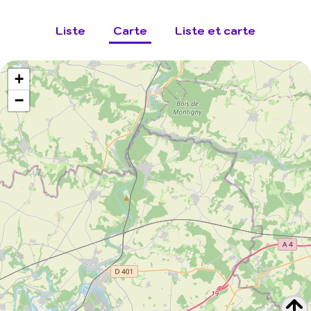
Liste
Carte
Liste et carte
+
−