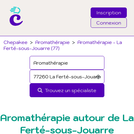
Inscription
Connexion
Email
Chepakee
>
Aromathérapie
>
Aromathérapie - La
Ferté-sous-Jouarre (77)
Mot de passe
J'ai oublié mon mot de passe
Trouvez un spécialiste
Connexion
Aromathérapie autour de La
Ferté-sous-Jouarre