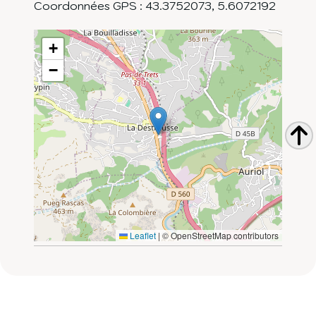
Coordonnées GPS :
43.3752073
,
5.6072192
+
−
Leaflet
|
© OpenStreetMap contributors