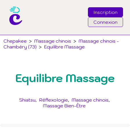
Inscription
Connexion
Email
Chepakee
>
Massage chinois
>
Massage chinois -
Chambéry (73)
>
Equilibre Massage
Mot de passe
Equilibre Massage
J'ai oublié mon mot de passe
Connexion
Shiatsu
Réflexologie
Massage chinois
Massage Bien-Être