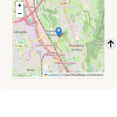
+
−
Leaflet
|
© OpenStreetMap contributors