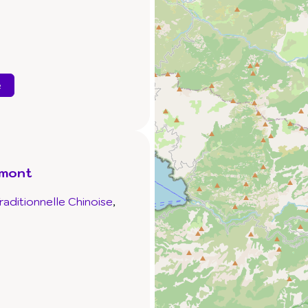
e
lmont
aditionnelle Chinoise