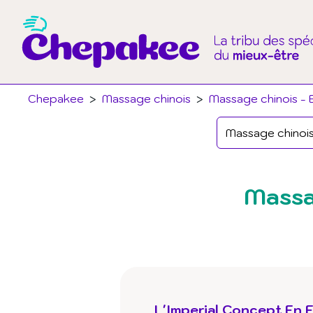
Chepakee
>
Massage chinois
>
Massage chinois - B
Massa
L'Imperial Concept En 