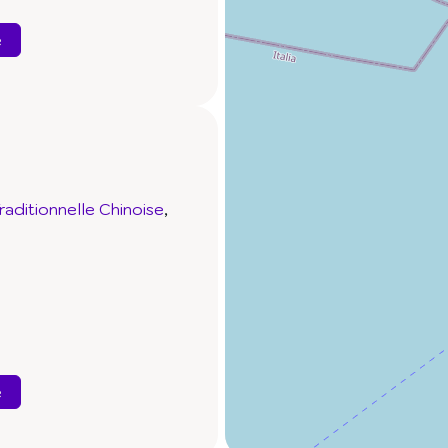
e
aditionnelle Chinoise
e