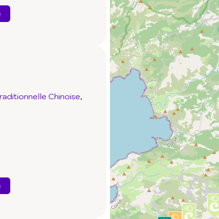
e
aditionnelle Chinoise
e