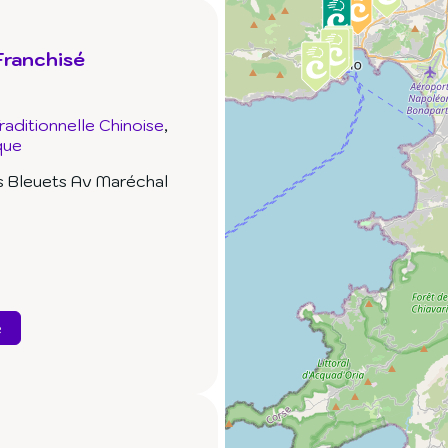
ranchisé
aditionnelle Chinoise
que
es Bleuets Av Maréchal
e