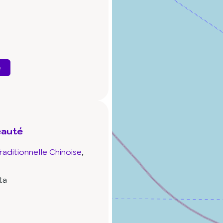
e
eauté
aditionnelle Chinoise
ta