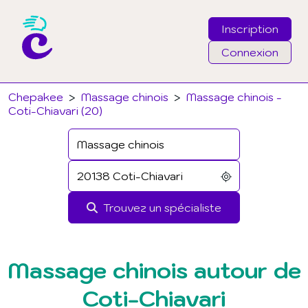
Inscription
Connexion
Email
Chepakee
>
Massage chinois
>
Massage chinois -
Coti-Chiavari (20)
Mot de passe
J'ai oublié mon mot de passe
Trouvez un spécialiste
Connexion
Massage chinois autour de
Coti-Chiavari