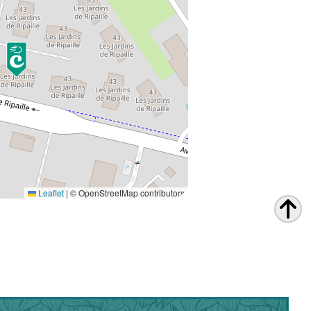
Leaflet
|
© OpenStreetMap contributors