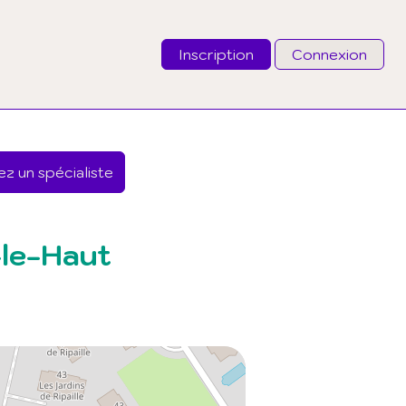
Inscription
Connexion
Email
z un spécialiste
Mot de passe
J'ai oublié mon mot de passe
-le-Haut
Connexion