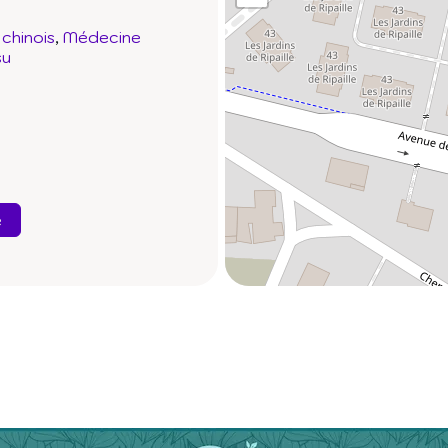
chinois
Médecine
su
e