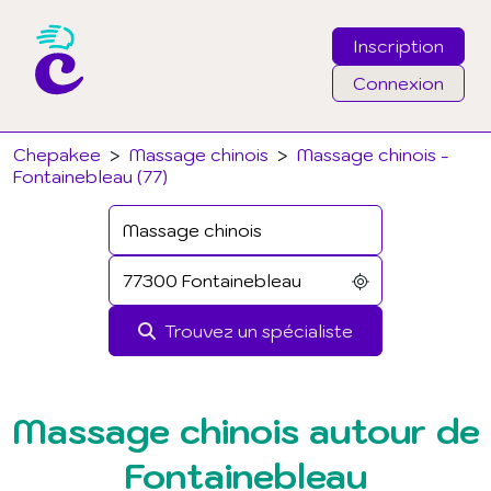
Inscription
Connexion
Email
Chepakee
>
Massage chinois
>
Massage chinois -
Fontainebleau (77)
Mot de passe
J'ai oublié mon mot de passe
Trouvez un spécialiste
Connexion
Massage chinois autour de
Fontainebleau