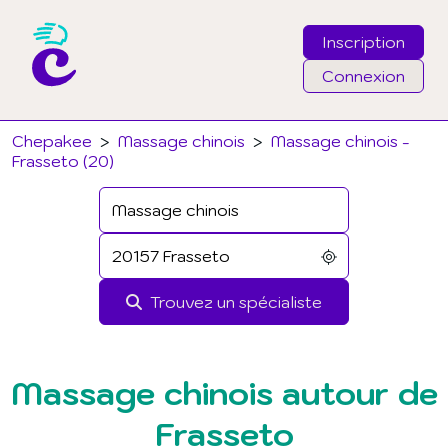
Inscription
Connexion
Email
Chepakee
>
Massage chinois
>
Massage chinois -
Frasseto (20)
Mot de passe
J'ai oublié mon mot de passe
Trouvez un spécialiste
Connexion
Massage chinois autour de
Frasseto