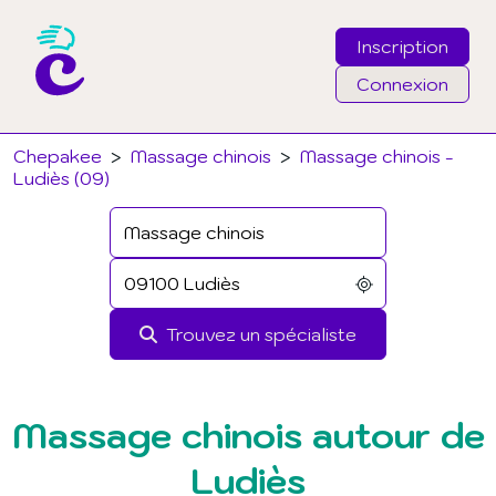
Inscription
Connexion
Email
Chepakee
>
Massage chinois
>
Massage chinois -
Ludiès (09)
Mot de passe
J'ai oublié mon mot de passe
Trouvez un spécialiste
Connexion
Massage chinois autour de
Ludiès