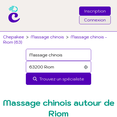
Inscription
Connexion
Email
Chepakee
>
Massage chinois
>
Massage chinois -
Riom (63)
Mot de passe
J'ai oublié mon mot de passe
Trouvez un spécialiste
Connexion
Massage chinois autour de
Riom