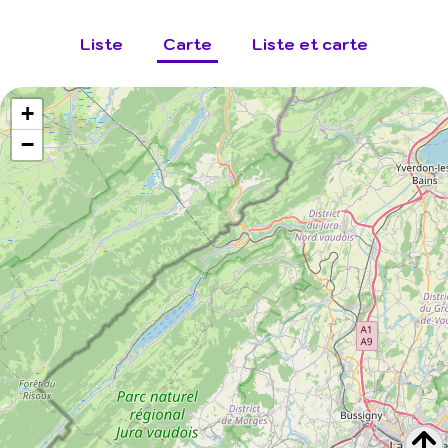
Liste
Carte
Liste et carte
+
−