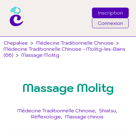
Inscription
Connexion
Email
Chepakee
>
Médecine Traditionnelle Chinoise
>
Médecine Traditionnelle Chinoise - Molitg-les-Bains
(66)
>
Massage Molitg
Mot de passe
J'ai oublié mon mot de passe
Massage Molitg
Connexion
Médecine Traditionnelle Chinoise
Shiatsu
Réflexologie
Massage chinois