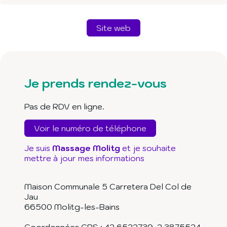
Site web
Je prends rendez-vous
Pas de RDV en ligne.
Voir le numéro de téléphone
Je suis
Massage Molitg
et je souhaite
mettre à jour mes informations
Maison Communale 5 Carretera Del Col de
Jau
66500
Molitg-les-Bains
Coordonnées GPS :
42.6522739
,
2.3875524