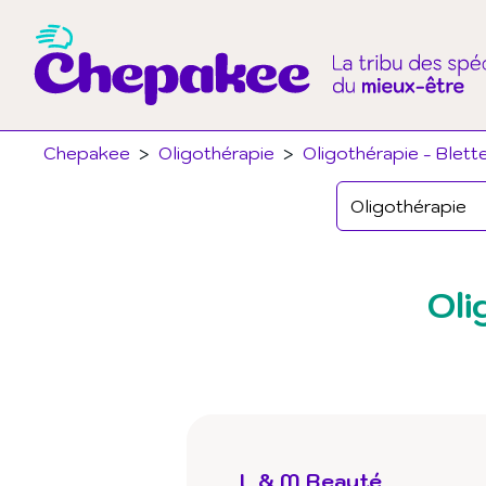
Chepakee
>
Oligothérapie
>
Oligothérapie - Blett
Oli
L & M Beauté