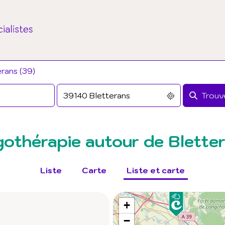
erans (39)
Trouve
gothérapie autour de Blette
Liste
Carte
Liste et carte
+
−