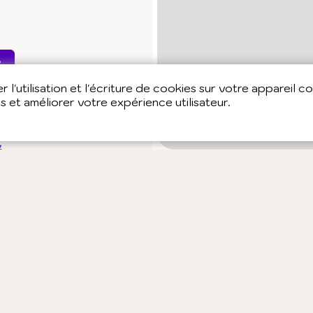
e
 l'utilisation et l'écriture de cookies sur votre appareil c
es et améliorer votre expérience utilisateur.
é
n-Être
Chiropraxie
érapie
Oligothérapie
e