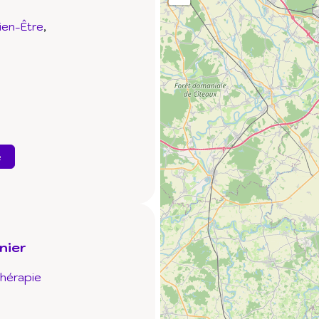
ien-Être
e
nier
thérapie