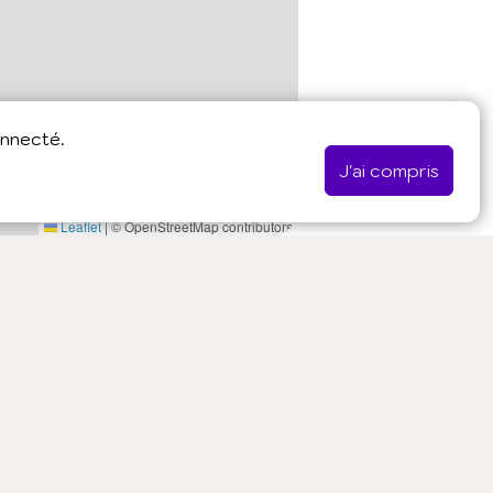
onnecté.
J'ai compris
Leaflet
|
© OpenStreetMap contributors