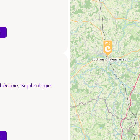
e
thérapie
Sophrologie
e