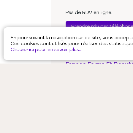
Pas de RDV en ligne.
Prendre rdv par téléphon
En poursuivant la navigation sur ce site, vous accepter
Ces cookies sont utilisés pour réaliser des statistiqu
Cliquez ici pour en savoir plus...
Espace Forme Et Beaut
Auriculothérapie
Beauté Bie
Massage Bien-Être
Musicoth
7 pl Nationale Ch de Gaulle
39100 Dole
Pas de RDV en ligne.
Prendre rdv par téléphon