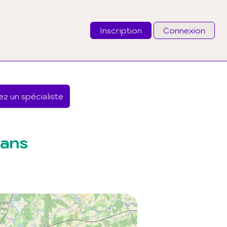
Inscription
Connexion
Email
z un spécialiste
Mot de passe
J'ai oublié mon mot de passe
rans
Connexion