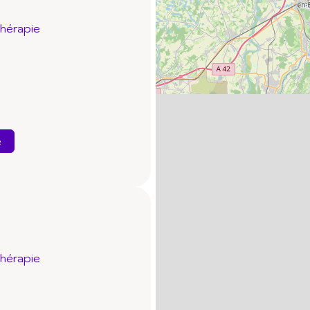
thérapie
e
thérapie