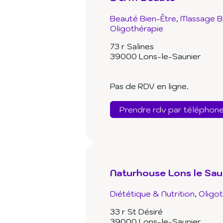
Beauté Bien-Être
Massage B
Oligothérapie
73 r Salines
39000 Lons-le-Saunier
Pas de RDV en ligne.
Prendre rdv par téléphon
Naturhouse Lons le Sau
Diététique & Nutrition
Oligo
33 r St Désiré
39000 Lons-le-Saunier